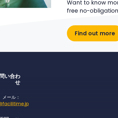
Want to know mor
free no-obligatio
Find out more
問い合わ
せ
メール：
@facilitime.jp