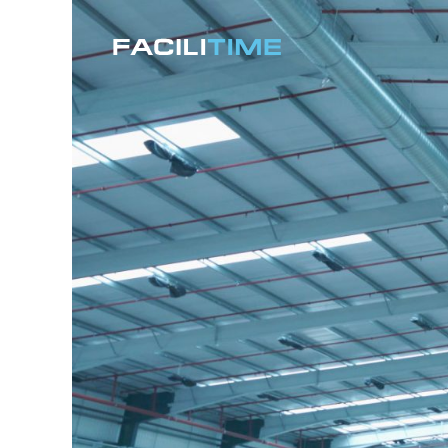
コ
ン
テ
ン
ツ
へ
ス
キ
ッ
プ