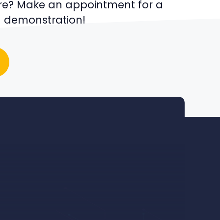
e? Make an appointment for a
n demonstration!