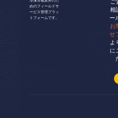
冷凍冷蔵業界のた
ご
めのフィールドサ
相
ービス管理プラッ
ー
トフォームです。
お
せ
よ
に