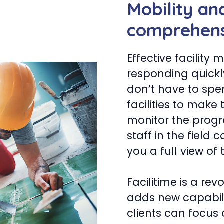
Mobility an
comprehens
Effective facility
responding quickl
don’t have to spe
facilities to make
monitor the progr
staff in the field 
you a full view of t
Facilitime is a re
adds new capabili
clients can focus 